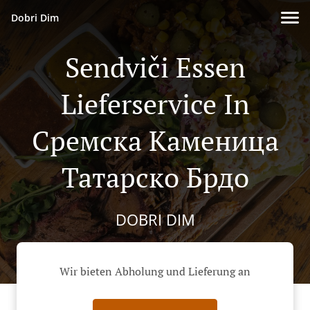
Dobri Dim
Sendviči Essen
Lieferservice In
Сремска Каменица
Татарско Брдо
DOBRI DIM
Wir bieten Abholung und Lieferung an