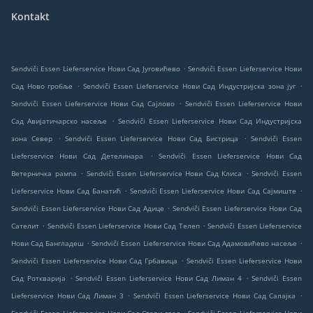
Kontakt
.
Sendviči Essen Lieferservice Нови Сад Југовићево
Sendviči Essen Lieferservice Нови
.
.
Сад Ново гробље
Sendviči Essen Lieferservice Нови Сад Индустријска зона југ
.
Sendviči Essen Lieferservice Нови Сад Сајлово
Sendviči Essen Lieferservice Нови
.
Сад Авијатичарско насеље
Sendviči Essen Lieferservice Нови Сад Индустријска
.
.
зона Север
Sendviči Essen Lieferservice Нови Сад Бистрица
Sendviči Essen
.
Lieferservice Нови Сад Детелинара
Sendviči Essen Lieferservice Нови Сад
.
.
Ветерничка рампа
Sendviči Essen Lieferservice Нови Сад Клиса
Sendviči Essen
.
.
Lieferservice Нови Сад Банатић
Sendviči Essen Lieferservice Нови Сад Сајмиште
.
Sendviči Essen Lieferservice Нови Сад Адице
Sendviči Essen Lieferservice Нови Сад
.
.
Сателит
Sendviči Essen Lieferservice Нови Сад Телеп
Sendviči Essen Lieferservice
.
.
Нови Сад Бангладеш
Sendviči Essen Lieferservice Нови Сад Адамовићево насеље
.
Sendviči Essen Lieferservice Нови Сад Грбавица
Sendviči Essen Lieferservice Нови
.
.
Сад Роткварија
Sendviči Essen Lieferservice Нови Сад Лиман 4
Sendviči Essen
.
.
Lieferservice Нови Сад Лиман 3
Sendviči Essen Lieferservice Нови Сад Салајка
.