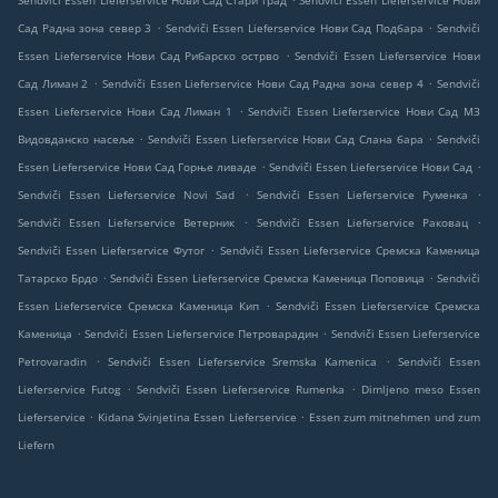
Sendviči Essen Lieferservice Нови Сад Стари град
Sendviči Essen Lieferservice Нови
.
.
Сад Радна зона север 3
Sendviči Essen Lieferservice Нови Сад Подбара
Sendviči
.
Essen Lieferservice Нови Сад Рибарско острво
Sendviči Essen Lieferservice Нови
.
.
Сад Лиман 2
Sendviči Essen Lieferservice Нови Сад Радна зона север 4
Sendviči
.
Essen Lieferservice Нови Сад Лиман 1
Sendviči Essen Lieferservice Нови Сад МЗ
.
.
Видовданско насеље
Sendviči Essen Lieferservice Нови Сад Слана бара
Sendviči
.
.
Essen Lieferservice Нови Сад Горње ливаде
Sendviči Essen Lieferservice Нови Сад
.
.
Sendviči Essen Lieferservice Novi Sad
Sendviči Essen Lieferservice Руменка
.
.
Sendviči Essen Lieferservice Ветерник
Sendviči Essen Lieferservice Раковац
.
Sendviči Essen Lieferservice Футог
Sendviči Essen Lieferservice Сремска Каменица
.
.
Татарско Брдо
Sendviči Essen Lieferservice Сремска Каменица Поповица
Sendviči
.
Essen Lieferservice Сремска Каменица Кип
Sendviči Essen Lieferservice Сремска
.
.
Каменица
Sendviči Essen Lieferservice Петроварадин
Sendviči Essen Lieferservice
.
.
Petrovaradin
Sendviči Essen Lieferservice Sremska Kamenica
Sendviči Essen
.
.
Lieferservice Futog
Sendviči Essen Lieferservice Rumenka
Dimljeno meso Essen
.
.
Lieferservice
Kidana Svinjetina Essen Lieferservice
Essen zum mitnehmen und zum
Liefern