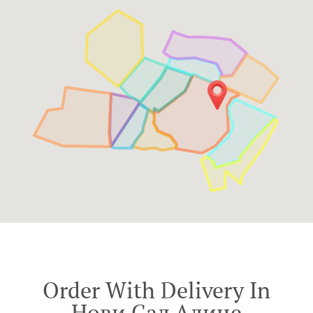
Order With Delivery In
Нови Сад Адице