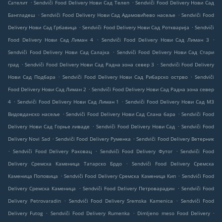
.
.
Сателит
Sendviči Food Delivery Нови Сад Телеп
Sendviči Food Delivery Нови Сад
.
.
Бангладеш
Sendviči Food Delivery Нови Сад Адамовићево насеље
Sendviči Food
.
.
Delivery Нови Сад Грбавица
Sendviči Food Delivery Нови Сад Роткварија
Sendviči
.
.
Food Delivery Нови Сад Лиман 4
Sendviči Food Delivery Нови Сад Лиман 3
.
Sendviči Food Delivery Нови Сад Салајка
Sendviči Food Delivery Нови Сад Стари
.
.
град
Sendviči Food Delivery Нови Сад Радна зона север 3
Sendviči Food Delivery
.
.
Нови Сад Подбара
Sendviči Food Delivery Нови Сад Рибарско острво
Sendviči
.
Food Delivery Нови Сад Лиман 2
Sendviči Food Delivery Нови Сад Радна зона север
.
.
4
Sendviči Food Delivery Нови Сад Лиман 1
Sendviči Food Delivery Нови Сад МЗ
.
.
Видовданско насеље
Sendviči Food Delivery Нови Сад Слана бара
Sendviči Food
.
.
Delivery Нови Сад Горње ливаде
Sendviči Food Delivery Нови Сад
Sendviči Food
.
.
Delivery Novi Sad
Sendviči Food Delivery Руменка
Sendviči Food Delivery Ветерник
.
.
.
Sendviči Food Delivery Раковац
Sendviči Food Delivery Футог
Sendviči Food
.
Delivery Сремска Каменица Татарско Брдо
Sendviči Food Delivery Сремска
.
.
Каменица Поповица
Sendviči Food Delivery Сремска Каменица Кип
Sendviči Food
.
.
Delivery Сремска Каменица
Sendviči Food Delivery Петроварадин
Sendviči Food
.
.
Delivery Petrovaradin
Sendviči Food Delivery Sremska Kamenica
Sendviči Food
.
.
.
Delivery Futog
Sendviči Food Delivery Rumenka
Dimljeno meso Food Delivery