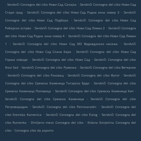
.
.
Sendviči Consegna del cibo Нови Сад Салајка
Sendviči Consegna del cibo Нови Сад
.
.
Стари град
Sendviči Consegna del cibo Нови Сад Радна зона север 3
Sendviči
.
Consegna del cibo Нови Сад Подбара
Sendviči Consegna del cibo Нови Сад
.
.
Рибарско острво
Sendviči Consegna del cibo Нови Сад Лиман 2
Sendviči Consegna
.
del cibo Нови Сад Радна зона север 4
Sendviči Consegna del cibo Нови Сад Лиман
.
.
1
Sendviči Consegna del cibo Нови Сад МЗ Видовданско насеље
Sendviči
.
Consegna del cibo Нови Сад Слана бара
Sendviči Consegna del cibo Нови Сад
.
.
Горње ливаде
Sendviči Consegna del cibo Нови Сад
Sendviči Consegna del cibo
.
.
Novi Sad
Sendviči Consegna del cibo Руменка
Sendviči Consegna del cibo Ветерник
.
.
.
Sendviči Consegna del cibo Раковац
Sendviči Consegna del cibo Футог
Sendviči
.
Consegna del cibo Сремска Каменица Татарско Брдо
Sendviči Consegna del cibo
.
.
Сремска Каменица Поповица
Sendviči Consegna del cibo Сремска Каменица Кип
.
Sendviči Consegna del cibo Сремска Каменица
Sendviči Consegna del cibo
.
.
Петроварадин
Sendviči Consegna del cibo Petrovaradin
Sendviči Consegna del
.
.
cibo Sremska Kamenica
Sendviči Consegna del cibo Futog
Sendviči Consegna del
.
.
cibo Rumenka
Dimljeno meso Consegna del cibo
Kidana Svinjetina Consegna del
.
cibo
Consegna cibo da asporto