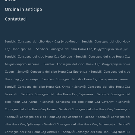
Ordina in anticipo
Contattaci
.
Sendviči Consegna del cibo Нови Сад Југовићево
Sendviči Consegna del cibo Нови
.
.
Сад Ново гробље
Sendviči Consegna del cibo Нови Сад Индустријска зона југ
.
Sendviči Consegna del cibo Нови Сад Сајлово
Sendviči Consegna del cibo Нови Сад
.
Авијатичарско насеље
Sendviči Consegna del cibo Нови Сад Индустријска зона
.
.
Север
Sendviči Consegna del cibo Нови Сад Бистрица
Sendviči Consegna del cibo
.
.
Нови Сад Детелинара
Sendviči Consegna del cibo Нови Сад Ветерничка рампа
.
Sendviči Consegna del cibo Нови Сад Клиса
Sendviči Consegna del cibo Нови Сад
.
.
Банатић
Sendviči Consegna del cibo Нови Сад Сајмиште
Sendviči Consegna del
.
.
cibo Нови Сад Адице
Sendviči Consegna del cibo Нови Сад Сателит
Sendviči
.
Consegna del cibo Нови Сад Телеп
Sendviči Consegna del cibo Нови Сад Бангладеш
.
.
Sendviči Consegna del cibo Нови Сад Адамовићево насеље
Sendviči Consegna del
.
.
cibo Нови Сад Грбавица
Sendviči Consegna del cibo Нови Сад Роткварија
Sendviči
.
Consegna del cibo Нови Сад Лиман 4
Sendviči Consegna del cibo Нови Сад Лиман 3