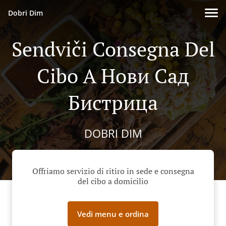
Dobri Dim
Sendviči Consegna Del
Cibo A Нови Сад
Бистрица
DOBRI DIM
Offriamo servizio di ritiro in sede e consegna
del cibo a domicilio
Vedi menu e ordina