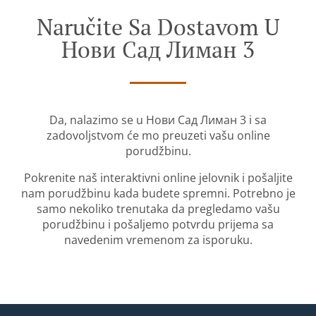
Naručite Sa Dostavom U
Нови Сад Лиман 3
Da, nalazimo se u Нови Сад Лиман 3 i sa
zadovoljstvom će mo preuzeti vašu online
porudžbinu.
Pokrenite naš interaktivni online jelovnik i pošaljite
nam porudžbinu kada budete spremni. Potrebno je
samo nekoliko trenutaka da pregledamo vašu
porudžbinu i pošaljemo potvrdu prijema sa
navedenim vremenom za isporuku.