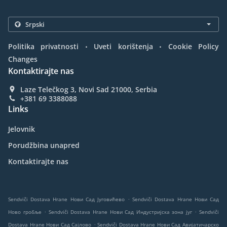
.
.
Politika privatnosti
Uveti korištenja
Cookie Policy
Changes
Kontaktirajte nas
Laze Telečkog 3, Novi Sad 21000, Serbia
+381 69 3388088
Links
Jelovnik
Porudžbina unapred
Kontaktirajte nas
.
Sendviči Dostava Hrane Нови Сад Југовићево
Sendviči Dostava Hrane Нови Сад
.
.
Ново гробље
Sendviči Dostava Hrane Нови Сад Индустријска зона југ
Sendviči
.
Dostava Hrane Нови Сад Сајлово
Sendviči Dostava Hrane Нови Сад Авијатичарско