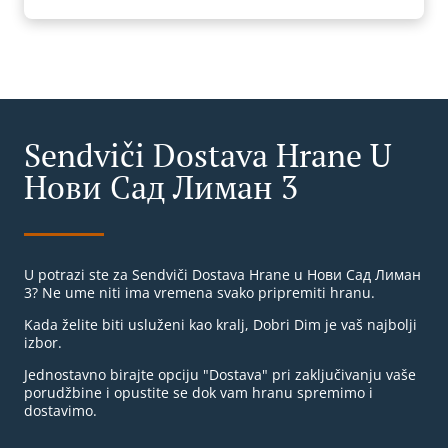
Sendviči Dostava Hrane U
Нови Сад Лиман 3
U potrazi ste za Sendviči Dostava Hrane u Нови Сад Лиман
3? Ne ume niti ima vremena svako pripremiti hranu.
Kada želite biti usluženi kao kralj, Dobri Dim je vaš najbolji
izbor.
Jednostavno birajte opciju "Dostava" pri zaključivanju vaše
porudžbine i opustite se dok vam hranu spremimo i
dostavimo.