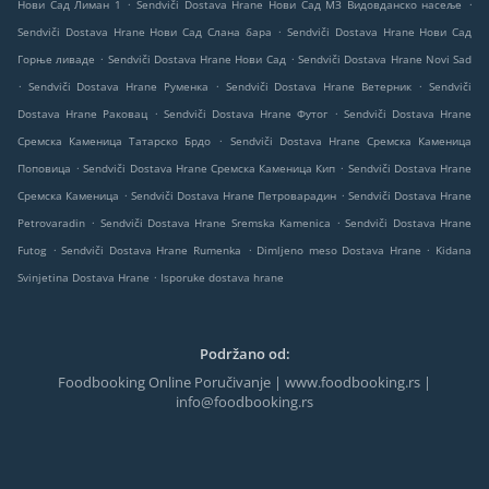
.
.
Нови Сад Лиман 1
Sendviči Dostava Hrane Нови Сад МЗ Видовданско насеље
.
Sendviči Dostava Hrane Нови Сад Слана бара
Sendviči Dostava Hrane Нови Сад
.
.
Горње ливаде
Sendviči Dostava Hrane Нови Сад
Sendviči Dostava Hrane Novi Sad
.
.
.
Sendviči Dostava Hrane Руменка
Sendviči Dostava Hrane Ветерник
Sendviči
.
.
Dostava Hrane Раковац
Sendviči Dostava Hrane Футог
Sendviči Dostava Hrane
.
Сремска Каменица Татарско Брдо
Sendviči Dostava Hrane Сремска Каменица
.
.
Поповица
Sendviči Dostava Hrane Сремска Каменица Кип
Sendviči Dostava Hrane
.
.
Сремска Каменица
Sendviči Dostava Hrane Петроварадин
Sendviči Dostava Hrane
.
.
Petrovaradin
Sendviči Dostava Hrane Sremska Kamenica
Sendviči Dostava Hrane
.
.
.
Futog
Sendviči Dostava Hrane Rumenka
Dimljeno meso Dostava Hrane
Kidana
.
Svinjetina Dostava Hrane
Isporuke dostava hrane
Podržano od:
Foodbooking Online Poručivanje | www.foodbooking.rs |
info@foodbooking.rs