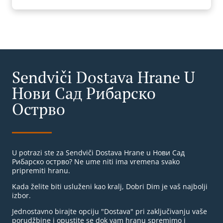
Sendviči Dostava Hrane U
Нови Сад Рибарско
Острво
U potrazi ste za Sendviči Dostava Hrane u Нови Сад
Рибарско острво? Ne ume niti ima vremena svako
pripremiti hranu.
Kada želite biti usluženi kao kralj, Dobri Dim je vaš najbolji
izbor.
Jednostavno birajte opciju "Dostava" pri zaključivanju vaše
porudžbine i opustite se dok vam hranu spremimo i