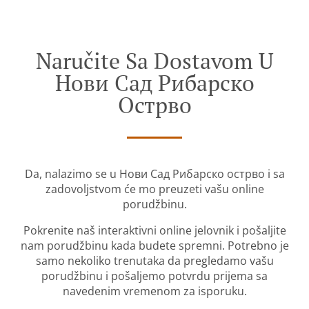
Naručite Sa Dostavom U
Нови Сад Рибарско
Острво
Da, nalazimo se u Нови Сад Рибарско острво i sa
zadovoljstvom će mo preuzeti vašu online
porudžbinu.
Pokrenite naš interaktivni online jelovnik i pošaljite
nam porudžbinu kada budete spremni. Potrebno je
samo nekoliko trenutaka da pregledamo vašu
porudžbinu i pošaljemo potvrdu prijema sa
navedenim vremenom za isporuku.