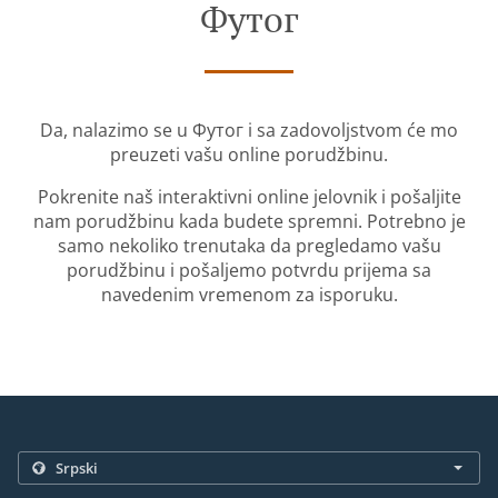
Футог
Da, nalazimo se u Футог i sa zadovoljstvom će mo
preuzeti vašu online porudžbinu.
Pokrenite naš interaktivni online jelovnik i pošaljite
nam porudžbinu kada budete spremni. Potrebno je
samo nekoliko trenutaka da pregledamo vašu
porudžbinu i pošaljemo potvrdu prijema sa
navedenim vremenom za isporuku.