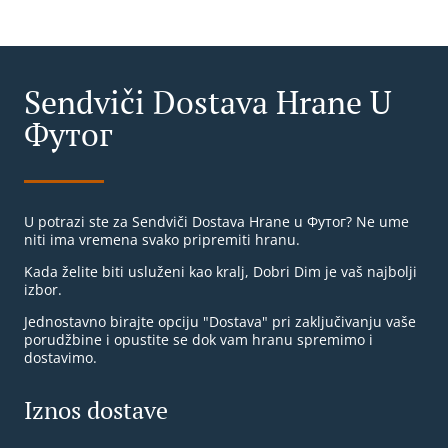
Sendviči Dostava Hrane U
Футог
U potrazi ste za Sendviči Dostava Hrane u Футог? Ne ume
niti ima vremena svako pripremiti hranu.
Kada želite biti usluženi kao kralj, Dobri Dim je vaš najbolji
izbor.
Jednostavno birajte opciju "Dostava" pri zaključivanju vaše
porudžbine i opustite se dok vam hranu spremimo i
dostavimo.
Iznos dostave