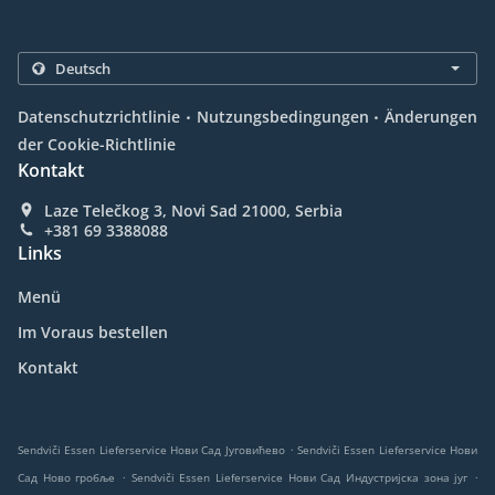
.
.
Datenschutzrichtlinie
Nutzungsbedingungen
Änderungen
der Cookie-Richtlinie
Kontakt
Laze Telečkog 3, Novi Sad 21000, Serbia
+381 69 3388088
Links
Menü
Im Voraus bestellen
Kontakt
.
Sendviči Essen Lieferservice Нови Сад Југовићево
Sendviči Essen Lieferservice Нови
.
.
Сад Ново гробље
Sendviči Essen Lieferservice Нови Сад Индустријска зона југ