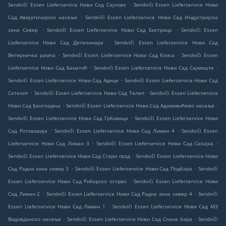
.
Sendviči Essen Lieferservice Нови Сад Сајлово
Sendviči Essen Lieferservice Нови
.
Сад Авијатичарско насеље
Sendviči Essen Lieferservice Нови Сад Индустријска
.
.
зона Север
Sendviči Essen Lieferservice Нови Сад Бистрица
Sendviči Essen
.
Lieferservice Нови Сад Детелинара
Sendviči Essen Lieferservice Нови Сад
.
.
Ветерничка рампа
Sendviči Essen Lieferservice Нови Сад Клиса
Sendviči Essen
.
.
Lieferservice Нови Сад Банатић
Sendviči Essen Lieferservice Нови Сад Сајмиште
.
Sendviči Essen Lieferservice Нови Сад Адице
Sendviči Essen Lieferservice Нови Сад
.
.
Сателит
Sendviči Essen Lieferservice Нови Сад Телеп
Sendviči Essen Lieferservice
.
.
Нови Сад Бангладеш
Sendviči Essen Lieferservice Нови Сад Адамовићево насеље
.
Sendviči Essen Lieferservice Нови Сад Грбавица
Sendviči Essen Lieferservice Нови
.
.
Сад Роткварија
Sendviči Essen Lieferservice Нови Сад Лиман 4
Sendviči Essen
.
.
Lieferservice Нови Сад Лиман 3
Sendviči Essen Lieferservice Нови Сад Салајка
.
Sendviči Essen Lieferservice Нови Сад Стари град
Sendviči Essen Lieferservice Нови
.
.
Сад Радна зона север 3
Sendviči Essen Lieferservice Нови Сад Подбара
Sendviči
.
Essen Lieferservice Нови Сад Рибарско острво
Sendviči Essen Lieferservice Нови
.
.
Сад Лиман 2
Sendviči Essen Lieferservice Нови Сад Радна зона север 4
Sendviči
.
Essen Lieferservice Нови Сад Лиман 1
Sendviči Essen Lieferservice Нови Сад МЗ
.
.
Видовданско насеље
Sendviči Essen Lieferservice Нови Сад Слана бара
Sendviči