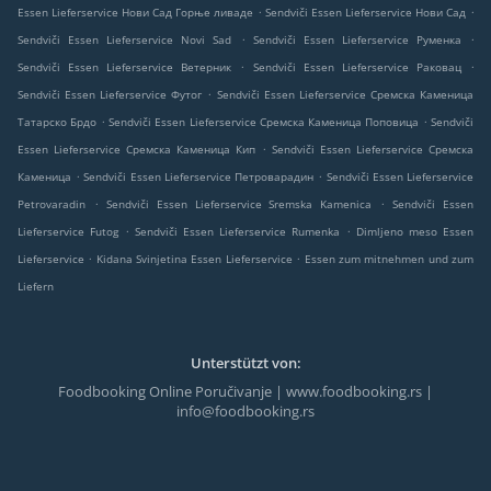
.
.
Essen Lieferservice Нови Сад Горње ливаде
Sendviči Essen Lieferservice Нови Сад
.
.
Sendviči Essen Lieferservice Novi Sad
Sendviči Essen Lieferservice Руменка
.
.
Sendviči Essen Lieferservice Ветерник
Sendviči Essen Lieferservice Раковац
.
Sendviči Essen Lieferservice Футог
Sendviči Essen Lieferservice Сремска Каменица
.
.
Татарско Брдо
Sendviči Essen Lieferservice Сремска Каменица Поповица
Sendviči
.
Essen Lieferservice Сремска Каменица Кип
Sendviči Essen Lieferservice Сремска
.
.
Каменица
Sendviči Essen Lieferservice Петроварадин
Sendviči Essen Lieferservice
.
.
Petrovaradin
Sendviči Essen Lieferservice Sremska Kamenica
Sendviči Essen
.
.
Lieferservice Futog
Sendviči Essen Lieferservice Rumenka
Dimljeno meso Essen
.
.
Lieferservice
Kidana Svinjetina Essen Lieferservice
Essen zum mitnehmen und zum
Liefern
Unterstützt von:
Foodbooking Online Poručivanje | www.foodbooking.rs |
info@foodbooking.rs