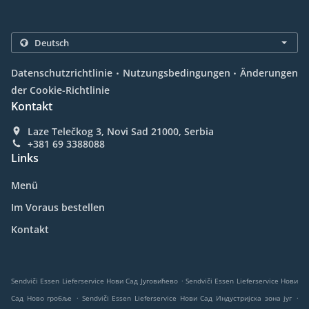
.
.
Datenschutzrichtlinie
Nutzungsbedingungen
Änderungen
der Cookie-Richtlinie
Kontakt
Laze Telečkog 3, Novi Sad 21000, Serbia
+381 69 3388088
Links
Menü
Im Voraus bestellen
Kontakt
.
Sendviči Essen Lieferservice Нови Сад Југовићево
Sendviči Essen Lieferservice Нови
.
.
Сад Ново гробље
Sendviči Essen Lieferservice Нови Сад Индустријска зона југ