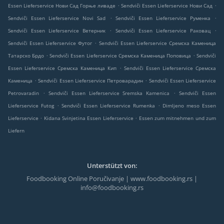
.
.
Essen Lieferservice Нови Сад Горње ливаде
Sendviči Essen Lieferservice Нови Сад
.
.
Sendviči Essen Lieferservice Novi Sad
Sendviči Essen Lieferservice Руменка
.
.
Sendviči Essen Lieferservice Ветерник
Sendviči Essen Lieferservice Раковац
.
Sendviči Essen Lieferservice Футог
Sendviči Essen Lieferservice Сремска Каменица
.
.
Татарско Брдо
Sendviči Essen Lieferservice Сремска Каменица Поповица
Sendviči
.
Essen Lieferservice Сремска Каменица Кип
Sendviči Essen Lieferservice Сремска
.
.
Каменица
Sendviči Essen Lieferservice Петроварадин
Sendviči Essen Lieferservice
.
.
Petrovaradin
Sendviči Essen Lieferservice Sremska Kamenica
Sendviči Essen
.
.
Lieferservice Futog
Sendviči Essen Lieferservice Rumenka
Dimljeno meso Essen
.
.
Lieferservice
Kidana Svinjetina Essen Lieferservice
Essen zum mitnehmen und zum
Liefern
Unterstützt von:
Foodbooking Online Poručivanje | www.foodbooking.rs |
info@foodbooking.rs