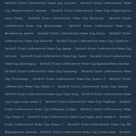
.
Sendviči Essen Lieferservice Нови Сад Сајлово
Sendviči Essen Lieferservice Нови
.
Сад Авијатичарско насеље
Sendviči Essen Lieferservice Нови Сад Индустријска
.
.
зона Север
Sendviči Essen Lieferservice Нови Сад Бистрица
Sendviči Essen
.
Lieferservice Нови Сад Детелинара
Sendviči Essen Lieferservice Нови Сад
.
.
Ветерничка рампа
Sendviči Essen Lieferservice Нови Сад Клиса
Sendviči Essen
.
.
Lieferservice Нови Сад Банатић
Sendviči Essen Lieferservice Нови Сад Сајмиште
.
Sendviči Essen Lieferservice Нови Сад Адице
Sendviči Essen Lieferservice Нови Сад
.
.
Сателит
Sendviči Essen Lieferservice Нови Сад Телеп
Sendviči Essen Lieferservice
.
.
Нови Сад Бангладеш
Sendviči Essen Lieferservice Нови Сад Адамовићево насеље
.
Sendviči Essen Lieferservice Нови Сад Грбавица
Sendviči Essen Lieferservice Нови
.
.
Сад Роткварија
Sendviči Essen Lieferservice Нови Сад Лиман 4
Sendviči Essen
.
.
Lieferservice Нови Сад Лиман 3
Sendviči Essen Lieferservice Нови Сад Салајка
.
Sendviči Essen Lieferservice Нови Сад Стари град
Sendviči Essen Lieferservice Нови
.
.
Сад Радна зона север 3
Sendviči Essen Lieferservice Нови Сад Подбара
Sendviči
.
Essen Lieferservice Нови Сад Рибарско острво
Sendviči Essen Lieferservice Нови
.
.
Сад Лиман 2
Sendviči Essen Lieferservice Нови Сад Радна зона север 4
Sendviči
.
Essen Lieferservice Нови Сад Лиман 1
Sendviči Essen Lieferservice Нови Сад МЗ
.
.
Видовданско насеље
Sendviči Essen Lieferservice Нови Сад Слана бара
Sendviči