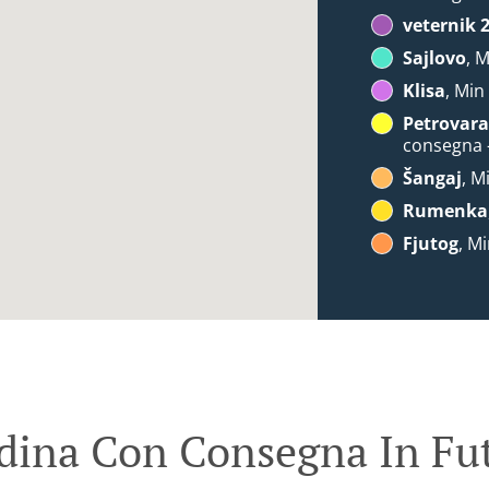
veternik 
Sajlovo
, 
Klisa
, Min
Petrovara
consegna 
Šangaj
, M
Rumenka
Fjutog
, M
dina Con Consegna In Fu