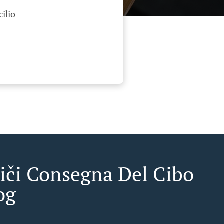
cilio
iči Consegna Del Cibo
og