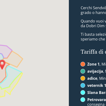
Cerchi Sendvič
grado o hanno
Quando vuoi v
da Dobri Dim s
Ti basta sele
speriamo che a
Tariffa di
Zone 1
, M
avijacija
,
adice
, Min
veternik 
Slana Bar
Petrovara
consegna 