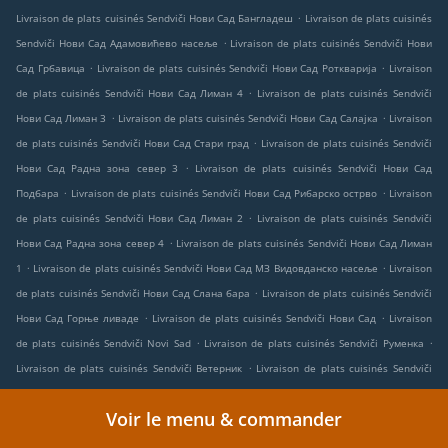
.
Livraison de plats cuisinés Sendviči Нови Сад Бангладеш
Livraison de plats cuisinés
.
Sendviči Нови Сад Адамовићево насеље
Livraison de plats cuisinés Sendviči Нови
.
.
Сад Грбавица
Livraison de plats cuisinés Sendviči Нови Сад Роткварија
Livraison
.
de plats cuisinés Sendviči Нови Сад Лиман 4
Livraison de plats cuisinés Sendviči
.
.
Нови Сад Лиман 3
Livraison de plats cuisinés Sendviči Нови Сад Салајка
Livraison
.
de plats cuisinés Sendviči Нови Сад Стари град
Livraison de plats cuisinés Sendviči
.
Нови Сад Радна зона север 3
Livraison de plats cuisinés Sendviči Нови Сад
.
.
Подбара
Livraison de plats cuisinés Sendviči Нови Сад Рибарско острво
Livraison
.
de plats cuisinés Sendviči Нови Сад Лиман 2
Livraison de plats cuisinés Sendviči
.
Нови Сад Радна зона север 4
Livraison de plats cuisinés Sendviči Нови Сад Лиман
.
.
1
Livraison de plats cuisinés Sendviči Нови Сад МЗ Видовданско насеље
Livraison
.
de plats cuisinés Sendviči Нови Сад Слана бара
Livraison de plats cuisinés Sendviči
.
.
Нови Сад Горње ливаде
Livraison de plats cuisinés Sendviči Нови Сад
Livraison
.
.
de plats cuisinés Sendviči Novi Sad
Livraison de plats cuisinés Sendviči Руменка
.
Livraison de plats cuisinés Sendviči Ветерник
Livraison de plats cuisinés Sendviči
.
.
Раковац
Livraison de plats cuisinés Sendviči Футог
Livraison de plats cuisinés
Voir le menu & commander
.
Sendviči Сремска Каменица Татарско Брдо
Livraison de plats cuisinés Sendviči
.
Сремска Каменица Поповица
Livraison de plats cuisinés Sendviči Сремска