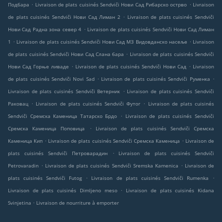
.
.
Подбара
Livraison de plats cuisinés Sendviči Нови Сад Рибарско острво
Livraison
.
de plats cuisinés Sendviči Нови Сад Лиман 2
Livraison de plats cuisinés Sendviči
.
Нови Сад Радна зона север 4
Livraison de plats cuisinés Sendviči Нови Сад Лиман
.
.
1
Livraison de plats cuisinés Sendviči Нови Сад МЗ Видовданско насеље
Livraison
.
de plats cuisinés Sendviči Нови Сад Слана бара
Livraison de plats cuisinés Sendviči
.
.
Нови Сад Горње ливаде
Livraison de plats cuisinés Sendviči Нови Сад
Livraison
.
.
de plats cuisinés Sendviči Novi Sad
Livraison de plats cuisinés Sendviči Руменка
.
Livraison de plats cuisinés Sendviči Ветерник
Livraison de plats cuisinés Sendviči
.
.
Раковац
Livraison de plats cuisinés Sendviči Футог
Livraison de plats cuisinés
.
Sendviči Сремска Каменица Татарско Брдо
Livraison de plats cuisinés Sendviči
.
Сремска Каменица Поповица
Livraison de plats cuisinés Sendviči Сремска
.
.
Каменица Кип
Livraison de plats cuisinés Sendviči Сремска Каменица
Livraison de
.
plats cuisinés Sendviči Петроварадин
Livraison de plats cuisinés Sendviči
.
.
Petrovaradin
Livraison de plats cuisinés Sendviči Sremska Kamenica
Livraison de
.
.
plats cuisinés Sendviči Futog
Livraison de plats cuisinés Sendviči Rumenka
.
Livraison de plats cuisinés Dimljeno meso
Livraison de plats cuisinés Kidana
.
Svinjetina
Livraison de nourriture à emporter